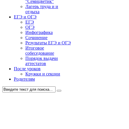
"Семицветик"
Лагерь труда и и
отдыха
ЕГЭ и ОГЭ
ЕГЭ
ОГЭ
Инфографика
Сочинение
Результаты ЕГЭ и ОГЭ
Итоговое
собеседование
Порядок выдачи
аттестатов
После уроков
Кружки и секции
Родителям