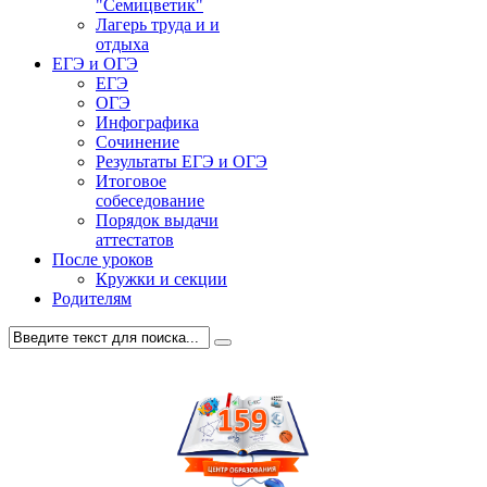
"Семицветик"
Лагерь труда и и
отдыха
ЕГЭ и ОГЭ
ЕГЭ
ОГЭ
Инфографика
Сочинение
Результаты ЕГЭ и ОГЭ
Итоговое
собеседование
Порядок выдачи
аттестатов
После уроков
Кружки и секции
Родителям