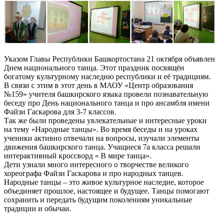
Указом Главы Республики Башкортостана 21 октября объявлен
Днем национального танца. Этот праздник посвящён
богатому культурному наследию республики и её традициям.
В связи с этим в этот день в МАОУ «Центр образования
№159» учителя башкирского языка провели познавательную
беседу про День национального танца и про ансамбля имени
Файзи Гаскарова для 3-7 классов.
Так же были проведены увлекательные и интересные уроки
на тему «Народные танцы». Во время беседы и на уроках
ученики активно отвечали на вопросы, изучали элементы
движения башкирского танца. Учащиеся 7а класса решали
интерактивный кроссворд « В мире танца».
Дети узнали много интересного о творчестве великого
хореографа Файзи Гаскарова и про народных танцев.
Народные танцы – это живое культурное наследие, которое
объединяет прошлое, настоящее и будущее. Танцы помогают
сохранить и передать будущим поколениям уникальные
традиции и обычаи.